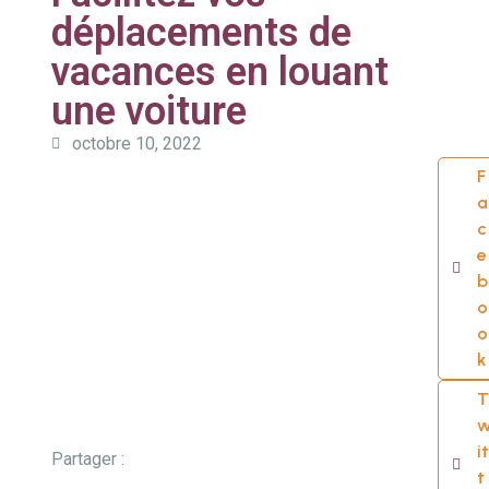
déplacements de
vacances en louant
une voiture
octobre 10, 2022
F
a
c
e
b
o
o
k
T
it
Partager :
t