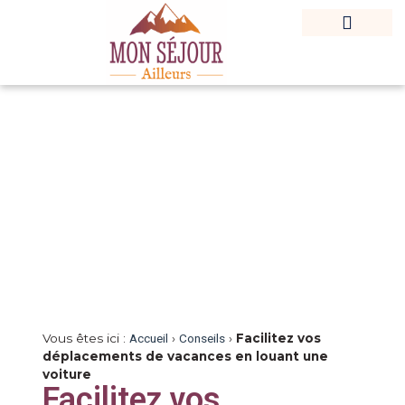
Où Dormir ?
Carnet De Voyage
Destination En France
Vous êtes ici :
Accueil
›
Conseils
›
Facilitez vos
déplacements de vacances en louant une
voiture
Facilitez vos