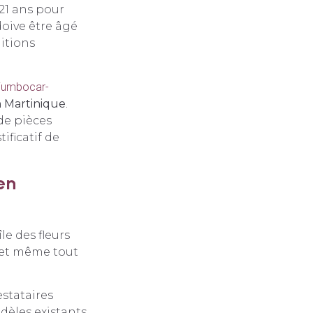
21 ans pour
doive être âgé
ditions
.jumbocar-
n Martinique
.
de pièces
ificatif de
en
’île des fleurs
 et même tout
stataires
odèles existants