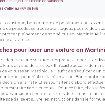
arer son séjour en colonie de vacances
s d’aller au Puy du Fou
e touristique, bon nombre de personnes choisissent l
nre de procédés se trouve avantageux pour se déplace
r profiter pleinement de son séjour en Martinique, il e
cule à l’avance.
hes pour louer une voiture en Martin
re demeure une solution très pratique pour les indiv
e leurs pays ou de chez eux. Il n’existe aucune déma
 de voitures en Martinique. Il suffit de s’équiper d’un 
n internet pour réaliser la réservation. Bon nombre 
 décision à la hâte. Elles souhaitent d’abord effectue
 prestataire fiable et connu. Pour ce faire, elles se fi
s des anciens clients et une fois déterminés, il ne res
e spécialisé et suivre les instructions dans le formula