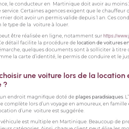
e, le conducteur en Martinique doit avoir au moins 
e service. Certaines agences exigent que le chauffeur 
ernier doit avoir un permis valide depuis 1 an. Ces con
le type de la voiture à louer.
peut être réalisée en ligne, notamment sur
https://www
Ce détail facilite la procédure de
location de voitures e
émarche, quelques documents sont à solliciter à titre 
omme la carte d’identité, le permis de conduire et le just
oisir une voiture lors de la location 
 ?
 un endroit magnifique doté de
plages paradisiaques
. L
te complète lors d’un voyage en amoureux, en famille
 location d’une voiture est suggérée.
 véhicule est multiple en Martinique. Beaucoup de pre
eurs catégories. Ainsi, chaque client peut élire les m