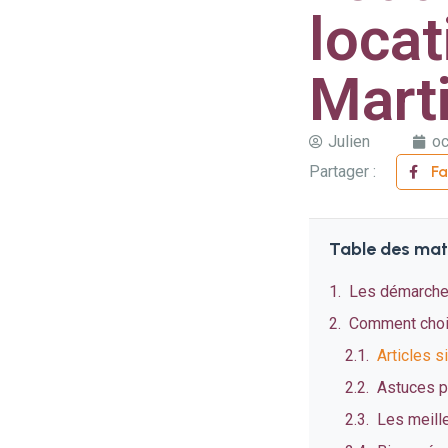
locat
Mart
Julien
oc
Partager :
F
Table des mat
Les démarches
Comment choisi
Articles s
Astuces po
Les meill