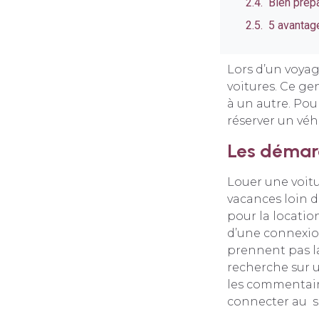
Bien prép
5 avantage
Lors d’un voyag
voitures. Ce ge
à un autre. Pou
réserver un véhi
Les démarc
Louer une voitu
vacances loin d
pour la location
d’une connexio
prennent pas la
recherche sur un
les commentaire
connecter au sit