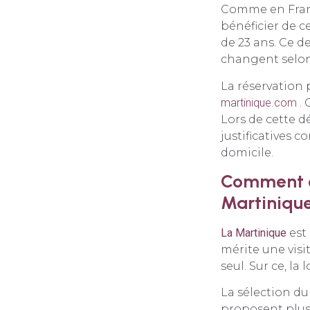
Comme en Franc
bénéficier de c
de 23 ans. Ce d
changent selon 
La réservation 
martinique.com
. 
Lors de cette d
justificatives c
domicile.
Comment ch
Martinique
La Martinique
est
mérite une visi
seul. Sur ce, la
La sélection du
proposent plusi