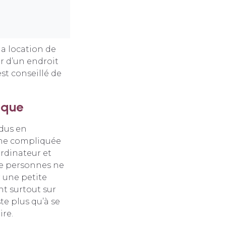
a location de
r d’un endroit
st conseillé de
ique
idus en
rche compliquée
ordinateur et
de personnes ne
r une petite
ent surtout sur
te plus qu’à se
ire.