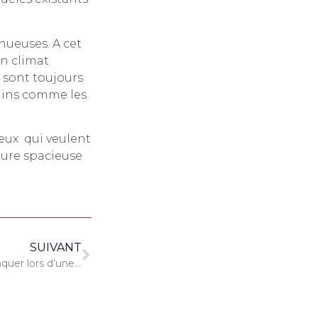
inueuses. A cet
on climat
s sont toujours
rains comme les
eux qui veulent
ture spacieuse
SUIVANT
Les évènements à ne pas manquer lors d’une escapade aux USA