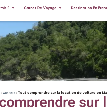
mir ?
Carnet De Voyage
Destination En Fran
›
Conseils
›
Tout comprendre sur la location de voiture en Ma
 comprendre sur 