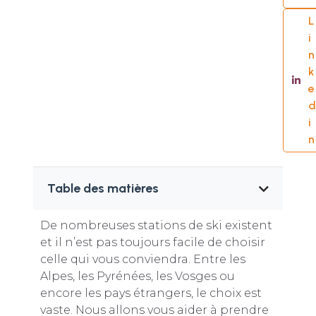
L
i
n
k
e
d
i
n
Table des matières
De nombreuses stations de ski existent
et il n’est pas toujours facile de choisir
celle qui vous conviendra. Entre les
Alpes, les Pyrénées, les Vosges ou
encore les pays étrangers, le choix est
vaste. Nous allons vous aider à prendre