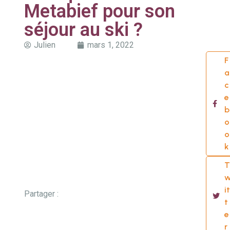
Metabief pour son
séjour au ski ?
Julien
mars 1, 2022
F
a
c
e
b
o
o
k
T
it
Partager :
t
e
r