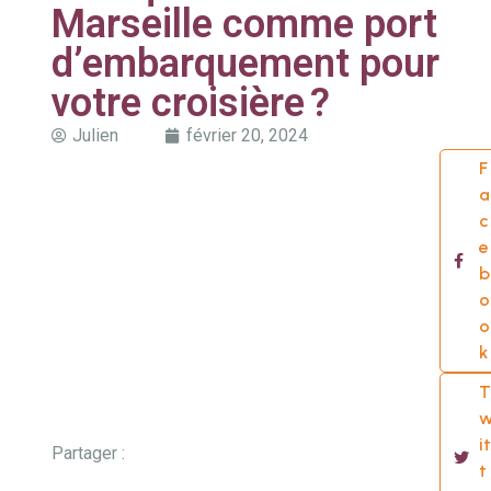
Marseille comme port
d’embarquement pour
votre croisière ?
Julien
février 20, 2024
F
a
c
e
b
o
o
k
T
it
Partager :
t