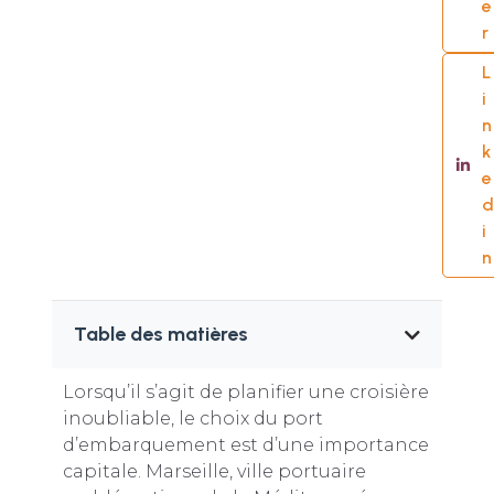
e
r
L
i
n
k
e
d
i
n
Table des matières
Lorsqu’il s’agit de planifier une croisière
inoubliable, le choix du port
d’embarquement est d’une importance
capitale. Marseille, ville portuaire