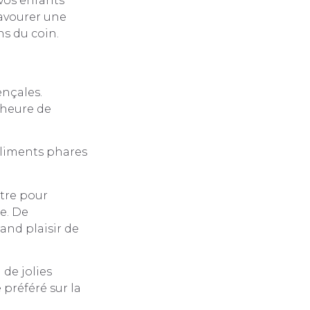
vos enfants
savourer une
ns du coin.
ençales.
’heure de
 aliments phares
tre pour
e. De
and plaisir de
de jolies
 préféré sur la