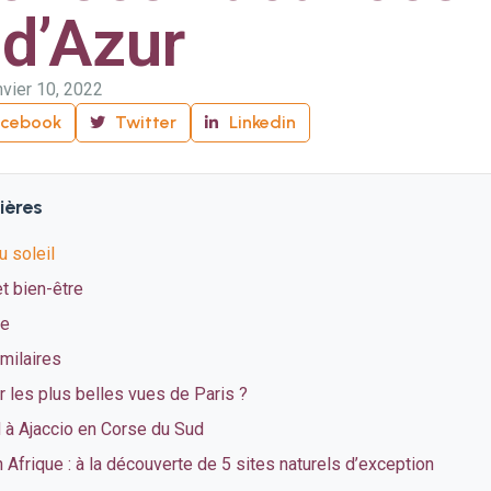
 d’Azur
nvier 10, 2022
acebook
Twitter
Linkedin
ières
u soleil
t bien-être
te
imilaires
 les plus belles vues de Paris ?
à Ajaccio en Corse du Sud
Afrique : à la découverte de 5 sites naturels d’exception