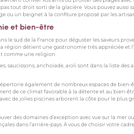
lement convier vos amis ou profiter des plages avec 
epas tout droit sorti de la glacière. Vous pouvez aussi 
age ou un beignet à la confiture proposé par les artisa
e et bien-être
s le sud de la France pour déguster les saveurs prov
la région détient une gastronomie très appréciée et l
nit comme une religion.
es, saucissons, anchoïade, aïoli sont dans la liste des
 répertorie également de nombreux espaces de bien-ê
ment de ce climat favorable à la détente et au bien-êtr
ec de jolies piscines arborent la côte pour le plus gr
uver des domaines d’exception avec vue sur la mer ou 
ales dans l’arrière-pays. À vous de choisir votre cadre