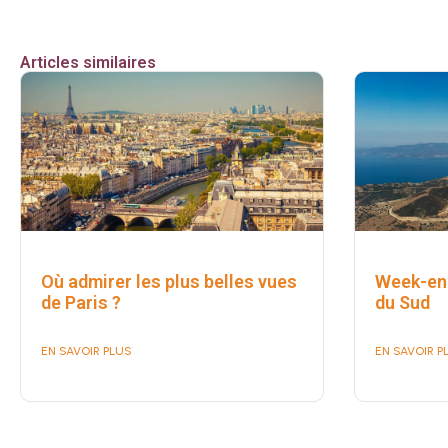
Articles similaires
Où admirer les plus belles vues
Week-end
de Paris ?
du Sud
EN SAVOIR PLUS
EN SAVOIR P