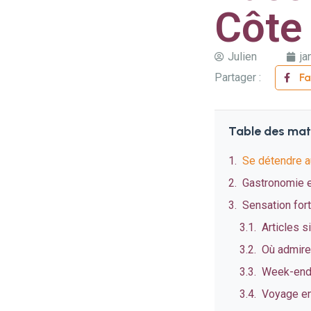
Côte
Julien
ja
Partager :
F
Table des mat
Se détendre a
Gastronomie e
Sensation for
Articles s
Où admirer
Week-end 
Voyage en 