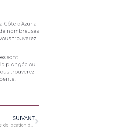
la Côte d’Azur a
 à de nombreuses
 vous trouverez
ues sont
e la plongée ou
vous trouverez
apente,
SUIVANT
Comment choisir le bon service de location de voitures à Dubaï