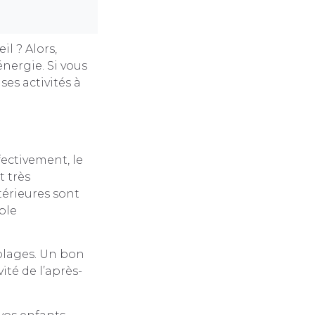
l ? Alors,
énergie. Si vous
es activités à
fectivement, le
t très
térieures sont
ple
 plages. Un bon
vité de l’après-