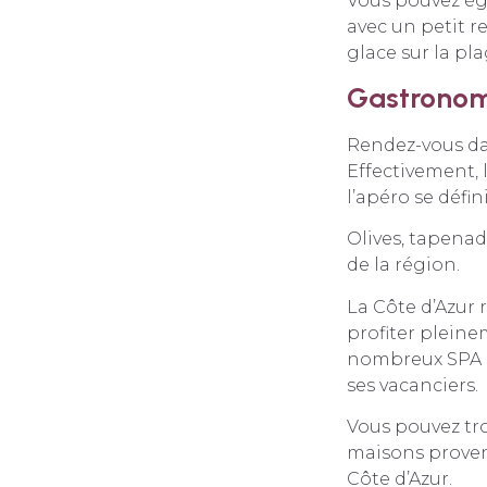
Vous pouvez éga
avec un petit r
glace sur la pl
Gastronomi
Rendez-vous dan
Effectivement, 
l’apéro se défi
Olives, tapenad
de la région.
La Côte d’Azur
profiter pleine
nombreux SPA av
ses vacanciers.
Vous pouvez tro
maisons provenç
Côte d’Azur.