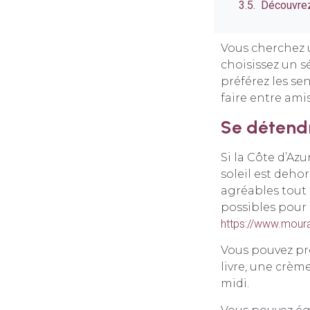
Découvrez
Vous cherchez u
choisissez un sé
préférez les se
faire entre amis
Se détendr
Si la Côte d’Az
soleil est deho
agréables tout 
possibles pour 
https://www.moura
Vous pouvez pro
livre, une crème
midi.