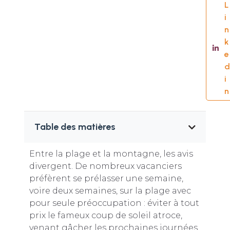
L
i
n
k
e
d
i
n
Table des matières
Entre la plage et la montagne, les avis
divergent. De nombreux vacanciers
préfèrent se prélasser une semaine,
voire deux semaines, sur la plage avec
pour seule préoccupation : éviter à tout
prix le fameux coup de soleil atroce,
venant gâcher les prochaines journées