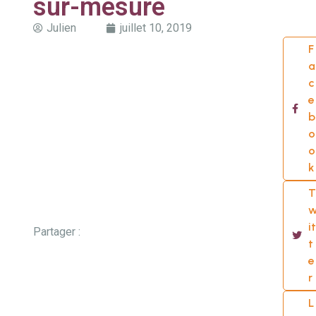
sur-mesure
Julien
juillet 10, 2019
F
a
c
e
b
o
o
k
T
it
Partager :
t
e
r
L