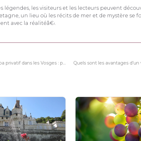
s légendes, les visiteurs et les lecteurs peuvent décou
etagne, un lieu où les récits de mer et de mystère se 
t avec la réalitéâ€‹.
Chambre avec spa privatif dans les Vosges : passez une nuit romantique au Glam88 !