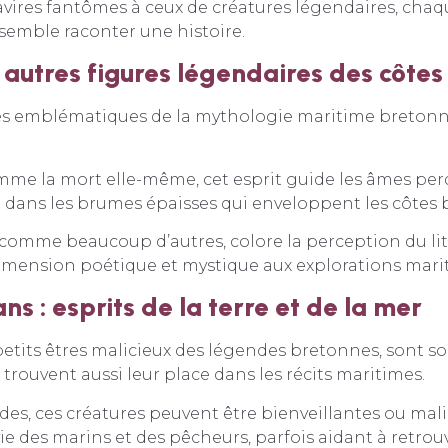
avires fantômes à ceux de créatures légendaires, chaq
semble raconter une histoire.
 autres figures légendaires des côte
res emblématiques de la mythologie maritime bretonne
e la mort elle-même, cet esprit guide les âmes perdu
t dans les brumes épaisses qui enveloppent les côtes
comme beaucoup d’autres, colore la perception du lit
imension poétique et mystique aux explorations mari
ns : esprits de la terre et de la mer
petits êtres malicieux des légendes bretonnes, sont s
s trouvent aussi leur place dans les récits maritimes.
des, ces créatures peuvent être bienveillantes ou mali
vie des marins et des pêcheurs, parfois aidant à retro