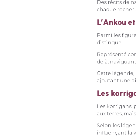
Des récits de n
chaque rocher 
L’Ankou et
Parmi les figu
distingue.
Représenté comm
delà, naviguan
Cette légende, 
ajoutant une d
Les korriga
Les korrigans, 
aux terres, mai
Selon les légen
influençant la 