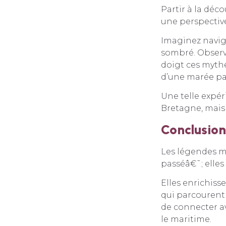
Partir à la déc
une perspectiv
Imaginez navigue
sombré. Observe
doigt ces mythe
d’une marée pa
Une telle expér
Bretagne, mais 
Conclusion
Les légendes m
passéâ€¯; elles 
Elles enrichiss
qui parcourent 
de connecter a
le maritime.