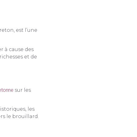
eton, est l’une
er à cause des
richesses et de
retonne
sur les
storiques, les
s le brouillard.