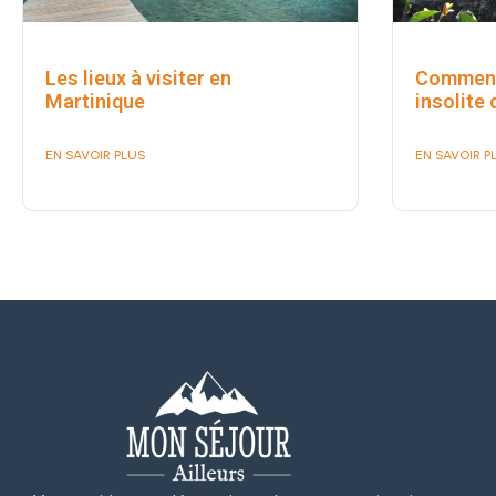
Les lieux à visiter en
Comment 
Martinique
insolite 
EN SAVOIR PLUS
EN SAVOIR P