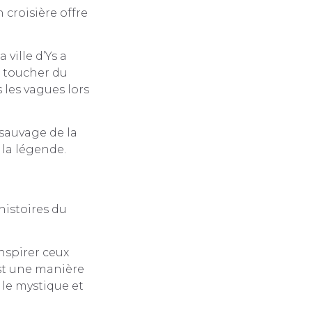
 croisière offre
 ville d’Ys a
e toucher du
 les vagues lors
 sauvage de la
 la légende.
istoires du
inspirer ceux
est une manière
le mystique et