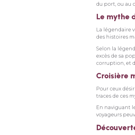
du port, ou au 
Le mythe de
La légendaire v
des histoires m
Selon la légend
excès de sa pop
corruption, et 
Croisière 
Pour ceux dési
traces de ces m
En naviguant le
voyageurs peuve
Découverte