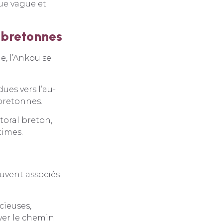
ue vague et
s bretonnes
, l’Ankou se
es vers l’au-
 bretonnes.
toral breton,
times.
ouvent associés
cieuses,
uver le chemin