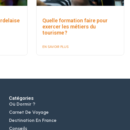
rdelaise
Quelle formation faire pour
exercer les métiers du
tourisme ?
EN SAVOIR PLUS
Catégories
Où Dormir ?
Carnet De Voyage
Destination En France
Conseils