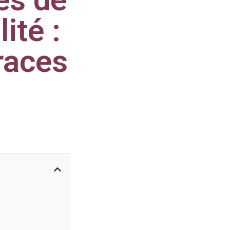
ité :
traces