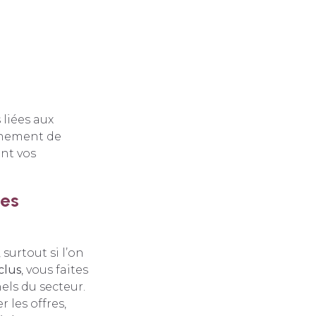
 liées aux
einement de
ent vos
ses
urtout si l’on
clus
, vous faites
els du secteur.
 les offres,