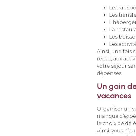
Le transpor
Les transfe
L’héberg
La restaur
Les boisso
Les activi
Ainsi, une fois 
repas, aux acti
votre séjour sa
dépenses.
Un gain de
vacances
Organiser un v
manque d’expér
le choix de dél
Ainsi, vous n’a