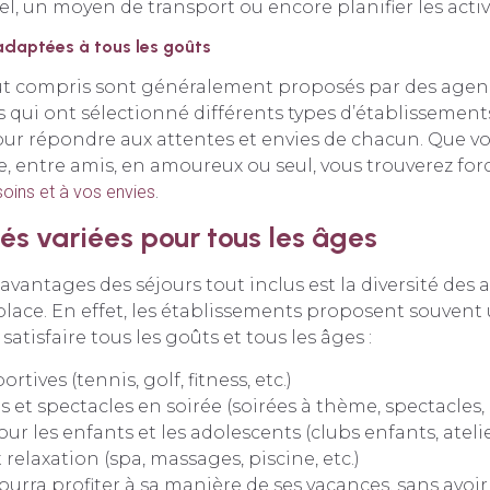
el, un moyen de transport ou encore planifier les activ
adaptées à tous les goûts
ut compris sont généralement proposés par des agen
 qui ont sélectionné différents types d’établissement
ur répondre aux attentes et envies de chacun. Que vo
le, entre amis, en amoureux ou seul, vous trouverez f
oins et à vos envies
.
tés variées pour tous les âges
avantages des séjours tout inclus est la diversité des a
lace. En effet, les établissements proposent souvent
 satisfaire tous les goûts et tous les âges :
ortives (tennis, golf, fitness, etc.)
 et spectacles en soirée (soirées à thème, spectacles, c
our les enfants et les adolescents (clubs enfants, atelier
relaxation (spa, massages, piscine, etc.)
ourra profiter à sa manière de ses vacances, sans avoir