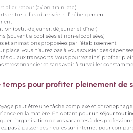
t aller-retour (avion, train, etc.)
rts entre le lieu d’arrivée et l’hébergement
ement
ation (petit-déjeuner, déjeuner et dîner)
ns (souvent alcoolisées et non-alcoolisées)
tés et animations proposées par l’établissement
sur place, vous n’aurez pas à vous soucier des dépenses
vités ou aux transports. Vous pourrez ainsi profiter pl
ns stress financier et sans avoir à surveiller constamm
 temps pour profiter pleinement de 
oyage peut être une tâche complexe et chronophage, s
ience en la matière. En optant pour un
séjour tout in
éguer l’organisation de vos vacances à des professionn
urez pas à passer des heures sur internet pour comparer