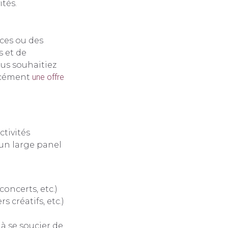
ités.
ces ou des
s et de
us souhaitiez
orcément
une offre
ctivités
 un large panel
oncerts, etc.)
s créatifs, etc.)
 à se soucier de