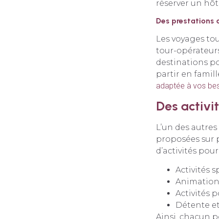
réserver un hôt
Des prestations 
Les voyages to
tour-opérateurs
destinations po
partir en famil
adaptée à vos bes
Des activi
L’un des autres 
proposées sur p
d’activités pour
Activités sp
Animations
Activités p
Détente et 
Ainsi, chacun p