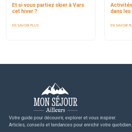
Et si vous partiez skier à Vars
Activités
cet hiver ?
dans les
EN SAVOIR PLUS
EN SAVOIR P
Votre guide pour découvrir, explorer et vous inspirer.
Articles, conseils et tendances pour enrichir votre quotidien.