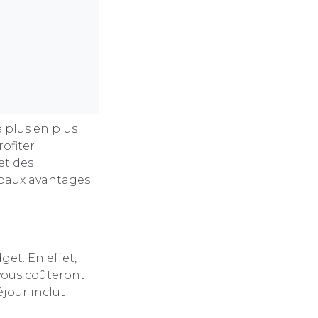
e plus en plus
rofiter
et des
ipaux avantages
get. En effet,
vous coûteront
éjour inclut