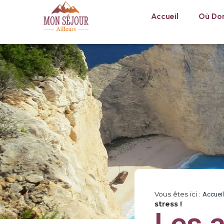
Accueil
Où Dor
Vous êtes ici :
Accueil
stress !
Les a