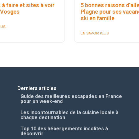
 à faire et sites à voir
5 bonnes raisons d’alle
 Vosges
Plagne pour ses vacan
ski en famille
LUS
EN SAVOIR PLUS
Derniers articles
Guide des meilleures escapades en France
pour un week-end
Les incontournables de la cuisine locale à
chaque destination
Top 10 des hébergements insolites à
découvrir