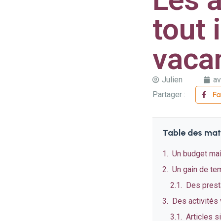
tout 
vacan
Julien
av
Partager :
F
Table des mat
Un budget maî
Un gain de te
Des prest
Des activités
Articles s