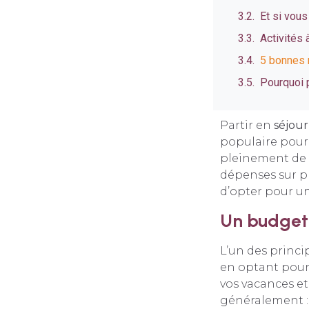
Et si vous
Activités 
5 bonnes r
Pourquoi 
Partir en
séjour
populaire pour l
pleinement de s
dépenses sur pl
d’opter pour un
Un budget 
L’un des princ
en optant pour
vos vacances et
généralement :