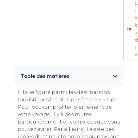
L
i
n
k
e
d
i
n
Table des matières
L’Italie figure parmi les destinations
touristiques les plus prisées en Europe.
Pour pouvoir profiter pleinement de
votre voyage, il y a des routes
particulièrement encombrées que vous
pouvez éviter. Par ailleurs, il existe des
règles de conduite propres au pays que