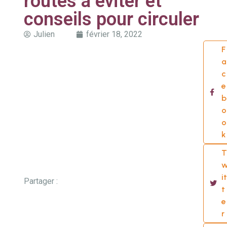
routes à éviter et
conseils pour circuler
Julien
février 18, 2022
F
a
c
e
b
o
o
k
T
it
Partager :
t
e
r