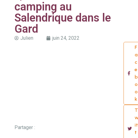
camping au
Salendrique dans le
Gard
Julien
juin 24, 2022
F
a
c
e
b
o
o
k
T
it
Partager :
t