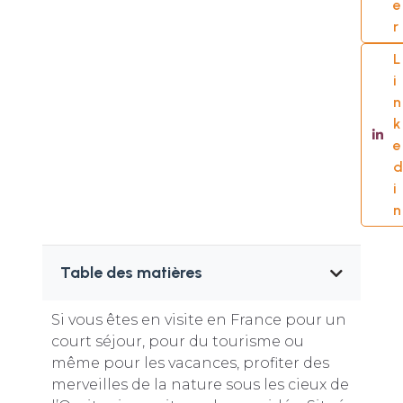
e
r
L
i
n
k
e
d
i
n
Table des matières
Si vous êtes en visite en France pour un
court séjour, pour du tourisme ou
même pour les vacances, profiter des
merveilles de la nature sous les cieux de