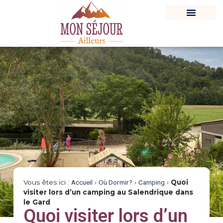
Vous êtes ici :
Accueil
›
Où Dormir?
›
Camping
›
Quoi
visiter lors d’un camping au Salendrique dans
le Gard
Quoi visiter lors d’un