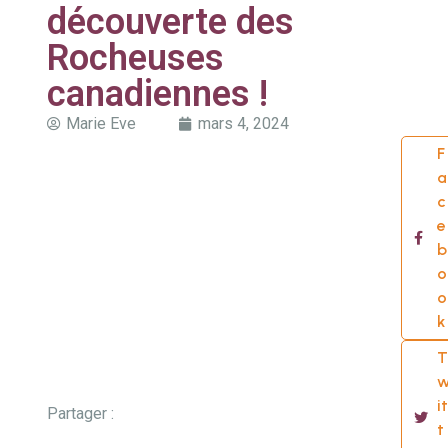
découverte des
Rocheuses
canadiennes !
Marie Eve
mars 4, 2024
F
a
c
e
b
o
o
k
T
it
Partager :
t