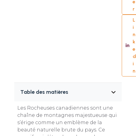
e
r
L
i
n
k
e
d
i
n
Table des matières
Les Rocheuses canadiennes sont une
chaîne de montagnes majestueuse qui
s’érige comme un emblème de la
beauté naturelle brute du pays. Ce