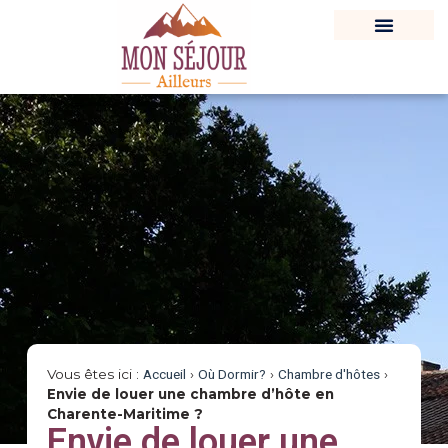
Où Dormir ?
Carnet De Voyage
Destination En France
Vous êtes ici :
Accueil
›
Où Dormir?
›
Chambre d'hôtes
›
Envie de louer une chambre d’hôte en
Charente-Maritime ?
Envie de louer une