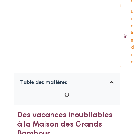
r
L
i
n
k
e
d
i
n
Table des matières
Des vacances inoubliables
à la Maison des Grands
Bambous