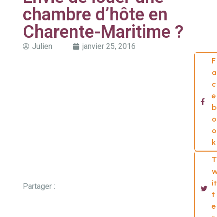
chambre d’hôte en
Charente-Maritime ?
Julien
janvier 25, 2016
F
a
c
e
b
o
o
k
T
it
Partager :
t
e