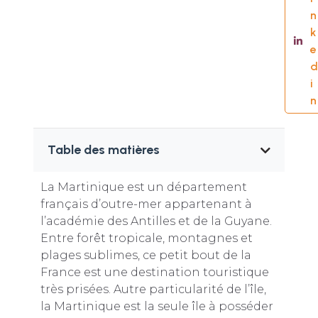
n
k
e
d
i
n
Table des matières
La Martinique est un département
français d’outre-mer appartenant à
l’académie des Antilles et de la Guyane.
Entre forêt tropicale, montagnes et
plages sublimes, ce petit bout de la
France est une destination touristique
très prisées. Autre particularité de l’île,
la Martinique est la seule île à posséder