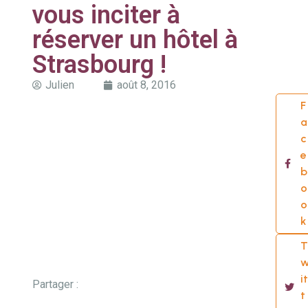
vous inciter à
réserver un hôtel à
Strasbourg !
Julien
août 8, 2016
F
a
c
e
b
o
o
k
T
it
Partager :
t