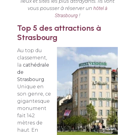
lieux et sites les plus attrayants. Ils vont
vous pousser à réserver un
hôtel à
Strasbourg
!
Top 5 des attractions à
Strasbourg
Au top du
classement,
la
cathédrale
de
Strasbourg
.
Unique en
son genre, ce
gigantesque
monument
fait 142
mètres de
haut. En