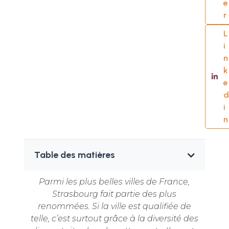
e
r
L
i
n
k
e
d
i
n
Table des matières
Parmi les plus belles villes de France,
Strasbourg fait partie des plus
renommées. Si la ville est qualifiée de
telle, c’est surtout grâce à la diversité des