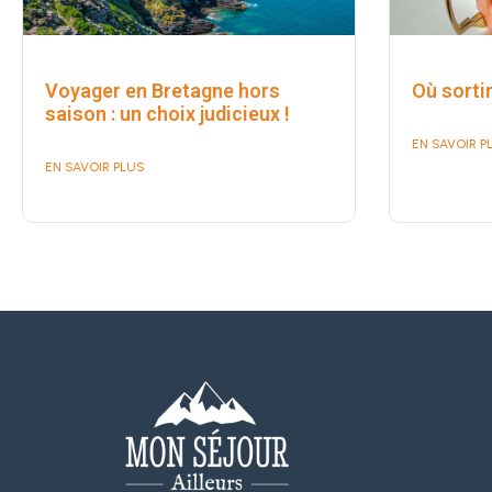
Voyager en Bretagne hors
Où sorti
saison : un choix judicieux !
EN SAVOIR P
EN SAVOIR PLUS