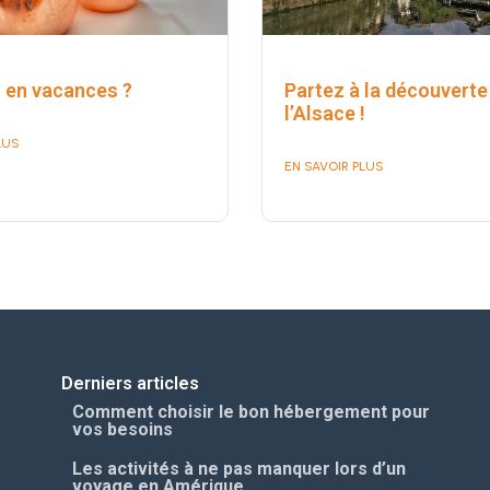
r en vacances ?
Partez à la découverte
l’Alsace !
LUS
EN SAVOIR PLUS
Derniers articles
Comment choisir le bon hébergement pour
vos besoins
Les activités à ne pas manquer lors d’un
voyage en Amérique