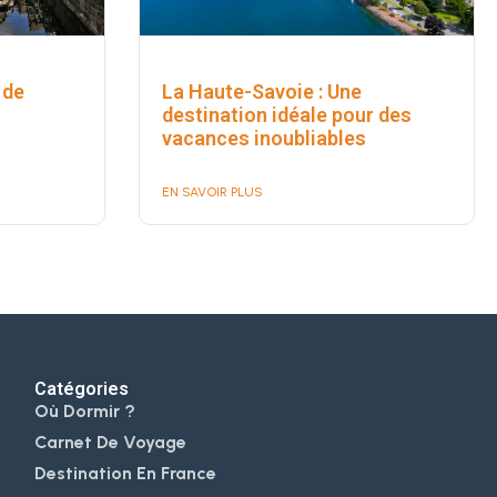
 de
La Haute-Savoie : Une
destination idéale pour des
vacances inoubliables
EN SAVOIR PLUS
Catégories
Où Dormir ?
Carnet De Voyage
Destination En France