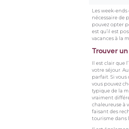
Les week-ends e
nécessaire de pa
pouvez opter po
est qu’il est po
vacances à la 
Trouver u
Il est clair qu
votre séjour. A
parfait. Si vou
vous pouvez ch
typique de la m
vraiment différ
chaleureuse à v
faisant des rec
tourisme dans l