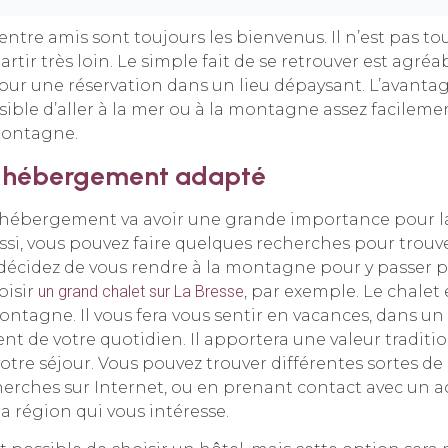
ntre amis sont toujours les bienvenus. Il n’est pas to
rtir très loin. Le simple fait de se retrouver est agréa
ur une réservation dans un lieu dépaysant. L’avantag
ssible d’aller à la mer ou à la montagne assez facilemen
montagne.
n hébergement adapté
e l’hébergement va avoir une grande importance pour l
ussi, vous pouvez faire quelques recherches pour trouve
s décidez de vous rendre à la montagne pour y passer pl
oisir
un grand chalet sur La Bresse
, par exemple. Le chalet
ontagne. Il vous fera vous sentir en vacances, dans un
ent de votre quotidien. Il apportera une valeur traditi
otre séjour. Vous pouvez trouver différentes sortes de
herches sur Internet, ou en prenant contact avec un a
a région qui vous intéresse.