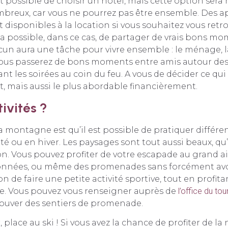
t possible de choisir un hôtel, mais cette option sera
ombreux, car vous ne pourrez pas être ensemble. Des 
disponibles à la location si vous souhaitez vous retr
ra possible, dans ce cas, de partager de vrais bons m
n aura une tâche pour vivre ensemble : le ménage, la
us passerez de bons moments entre amis autour des 
t les soirées au coin du feu. A vous de décider ce qui 
t, mais aussi le plus abordable financièrement.
ivités ?
a montagne est qu’il est possible de pratiquer différent
té ou en hiver. Les paysages sont tout aussi beaux, qu’
. Vous pouvez profiter de votre escapade au grand ai
nnées, ou même des promenades sans forcément avoi
on de faire une petite activité sportive, tout en profit
le. Vous pouvez vous renseigner auprès de
l’office du to
rouver des sentiers de promenade.
r, place au ski ! Si vous avez la chance de profiter de la