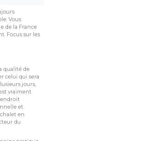
ujours
ble. Vous
e de la France
t. Focus sur les
a qualité de
r celui qui sera
usieurs jours,
 est vraiment
 endroit
onnelle et
 chalet en
cteur du