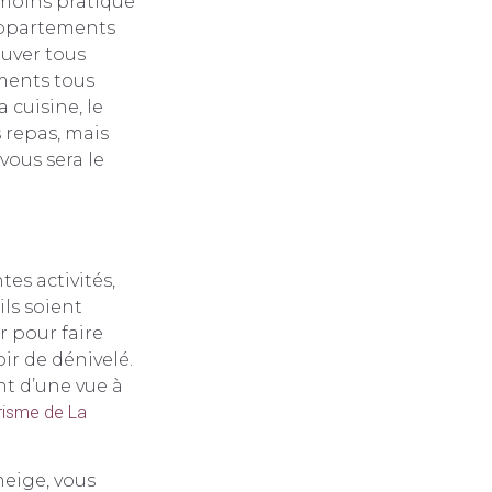
 moins pratique
appartements
ouver tous
oments tous
 cuisine, le
repas, mais
vous sera le
es activités,
ils soient
r pour faire
r de dénivelé.
ant d’une vue à
urisme de La
 neige, vous