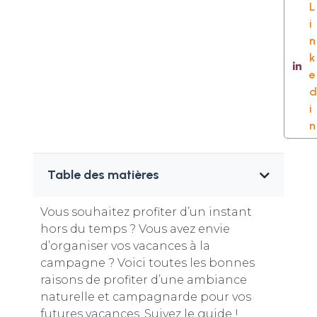
L
i
n
k
e
d
i
n
Table des matières
Vous souhaitez profiter d’un instant
hors du temps ? Vous avez envie
d’organiser vos vacances à la
campagne ? Voici toutes les bonnes
raisons de profiter d’une ambiance
naturelle et campagnarde pour vos
futures vacances. Suivez le guide !