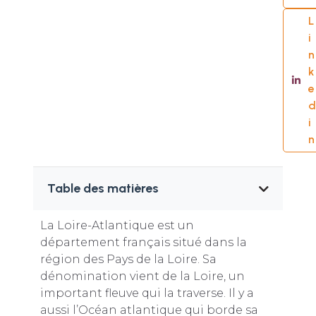
L
i
n
k
e
d
i
n
Table des matières
La Loire-Atlantique est un
département français situé dans la
région des Pays de la Loire. Sa
dénomination vient de la Loire, un
important fleuve qui la traverse. Il y a
aussi l’Océan atlantique qui borde sa