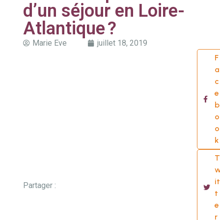
d’un séjour en Loire-
Atlantique ?
Marie Eve
juillet 18, 2019
F
a
c
e
b
o
o
k
T
it
Partager :
t
e
r