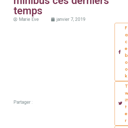
minibus ces derniers
temps
Marie Eve
janvier 7, 2019
F
a
c
e
b
o
o
k
T
it
Partager :
t
e
r