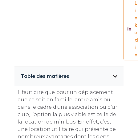
L
i
n
k
e
d
i
n
Table des matières
Il faut dire que pour un déplacement
que ce soit en famille, entre amis ou
dans le cadre d’une association ou d’un
club, l’option la plus viable est celle de
la location de minibus. En effet, c’est
une location utilitaire qui présente de
nombreux avantages dont les gens