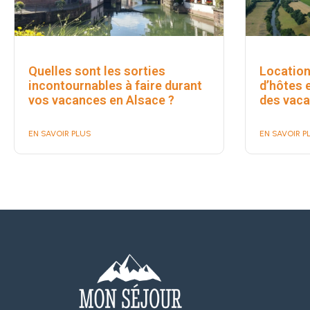
Quelles sont les sorties
Location
incontournables à faire durant
d’hôtes 
vos vacances en Alsace ?
des vaca
EN SAVOIR PLUS
EN SAVOIR P