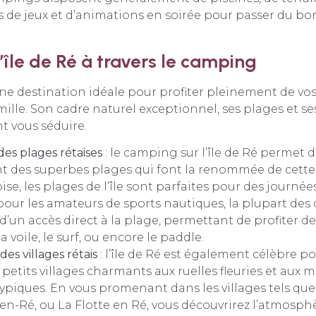
s de jeux et d’animations en soirée pour passer du b
’île de Ré à travers le camping
 une destination idéale pour profiter pleinement de vo
lle. Son cadre naturel exceptionnel, ses plages et ses
t vous séduire.
es plages rétaises
: le camping sur l’île de Ré permet d
 des superbes plages qui font la renommée de cette îl
ise, les plages de l’île sont parfaites pour des journée
 pour les amateurs de sports nautiques, la plupart de
d’un accès direct à la plage, permettant de profiter des
la voile, le surf, ou encore le paddle.
es villages rétais
: l’île de Ré est également célèbre po
etits villages charmants aux ruelles fleuries et aux 
ypiques. En vous promenant dans les villages tels que
-en-Ré, ou La Flotte en Ré, vous découvrirez l’atmosphè