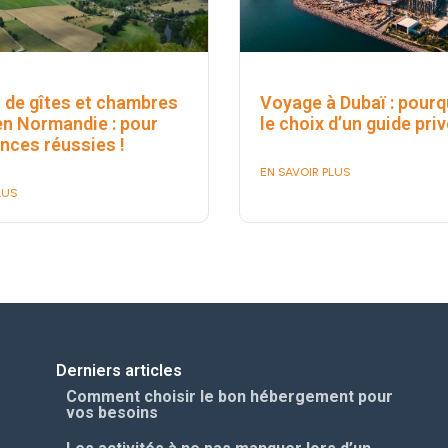
 de gîtes et chambres
Voyage à Dubaï : pourq
en Normandie : pour
le choix d’un guide priv
nces réussies !
EN SAVOIR PLUS
LUS
Derniers articles
Comment choisir le bon hébergement pour
vos besoins