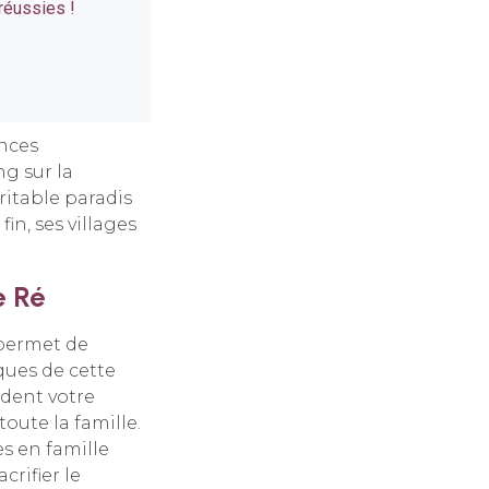
réussies !
nces
ng sur la
éritable paradis
in, ses villages
e Ré
ermet de
ques de cette
ndent votre
toute la famille.
s en famille
rifier le