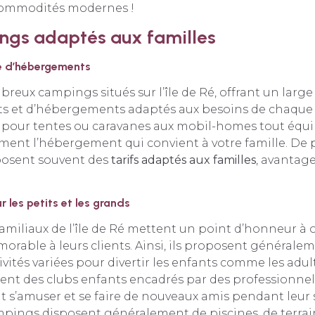
 commodités modernes !
ngs adaptés aux familles
 d’hébergements
mbreux campings situés sur l’île de Ré, offrant un large
 et d’hébergements adaptés aux besoins de chaque f
our tentes ou caravanes aux mobil-homes tout équi
ment l’hébergement qui convient à votre famille. De p
osent souvent des
tarifs adaptés aux familles
, avantag
r les petits et les grands
miliaux de l’île de Ré mettent un point d’honneur à o
rable à leurs clients. Ainsi, ils proposent générale
vités variées pour divertir les enfants comme les adulte
nt des clubs enfants encadrés par des professionnels
 s’amuser et se faire de nouveaux amis pendant leur s
mpings disposent généralement de piscines, de terrain