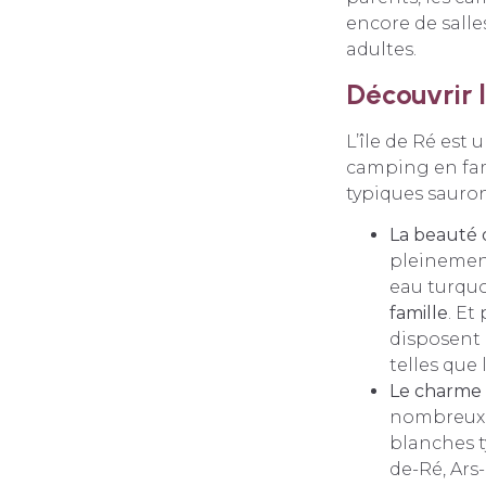
encore de salle
adultes.
Découvrir l
L’île de Ré est
camping en fami
typiques sauron
La beauté d
pleinement
eau turquo
famille
. Et
disposent 
telles que 
Le charme d
nombreux p
blanches t
de-Ré, Ars