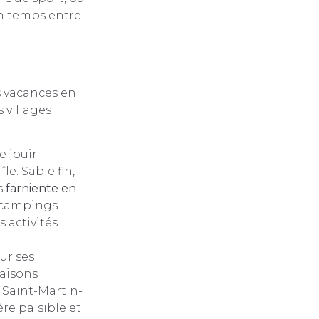
on temps entre
s vacances en
 villages
e jouir
e. Sable fin,
s
farniente en
s campings
 activités
ur ses
maisons
 Saint-Martin-
re paisible et