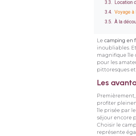
Location 
Voyage à D
À la déco
Le
camping en f
inoubliables. E
magnifique île d
pour les amateur
pittoresques et 
Les avanta
Premièrement, 
profiter pleine
île prisée par l
séjour encore pl
Choisir le cam
représente éga