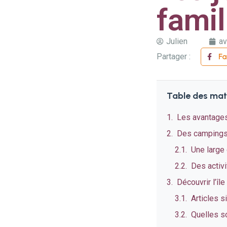
famil
Julien
av
Partager :
F
Table des mat
Les avantages 
Des campings 
Une larg
Des activi
Découvrir l’îl
Articles s
Quelles so