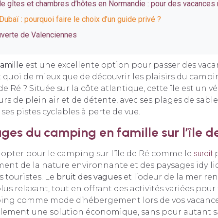
de gîtes et chambres d’hôtes en Normandie : pour des vacances 
ubaï : pourquoi faire le choix d’un guide privé ?
uverte de Valenciennes
amille
est une excellente option pour passer des vaca
t quoi de mieux que de découvrir les plaisirs du campi
e Ré ? Située sur la côte atlantique, cette île est un v
s de plein air et de détente, avec ses plages de sable f
ses pistes cyclables à perte de vue.
ges du camping en famille sur l’île d
opter pour le camping sur l’île de Ré comme le
suroit
p
ment de la nature environnante et des paysages idylli
es touristes. Le
bruit des vagues
et l’odeur de la mer re
us relaxant, tout en offrant des activités variées pour 
ping comme mode d’hébergement lors de vos vacance
lement une solution économique, sans pour autant sac