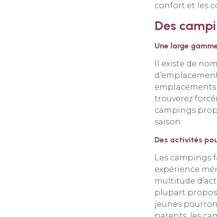
confort et les
Des campi
Une large gamme
Il existe de no
d’emplacements
emplacements p
trouverez forcé
campings prop
saison.
Des activités pou
Les campings fa
expérience mémo
multitude d’acti
plupart propose
jeunes pourront
parents, les ca