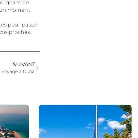
egorgeant de
er un moment
tés pour passer
 vos proches…
SUIVANT
en voyage à Dubaï