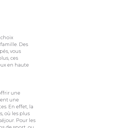
 choix
amille. Des
pés, vous
lus, ces
eux en haute
ffrir une
ment une
s. En effet, la
, où les plus
éjour. Pour les
s de sport, ou